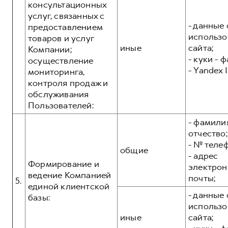
консультационных
услуг, связанных с
- данные 
предоставлением
использо
товаров и услуг
иные
сайта;
Компании;
- куки - 
осуществление
- Yandex I
мониторинга,
контроля продаж и
обслуживания
Пользователей:
- фамилия
отчество;
- № теле
общие
- адрес
Формирование и
электрон
ведение Компанией
почты;
5.
единой клиентской
- данные 
базы:
использо
иные
сайта;