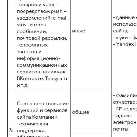
товаров и услуг
посредством push –
- данные 
уведомлений, e-mail,
использо
sms- и mms-
иные
сайта;
сообщений,
- куки - 
почтовой рассылки,
- Yandex I
телефонных
звонков и
информационно-
коммуникационных
сервисов, таких как
ВКонтакте, Telegram
и т.д.:
- фамилия
отчество;
Совершенствование
- № теле
функций и сервисов
общие
- адрес
сайта Компании,
электрон
техническая
почты;
3.
поддержка,