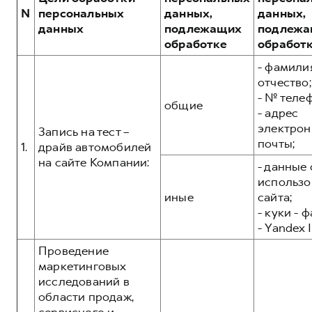
Сервис для корпоративных клиентов
N
персональных
данных,
данных,
HAVAL Лизинг
АКСЕССУАРЫ HAVAL
данных
подлежащих
подлежа
обработке
обработ
Автомобильные аксессуары
- фамилия
АКСЕССУАРЫ HAVAL
Коллекция PRO
отчество;
Автомобильные аксессуары
Коллекция Базовая
- № теле
общие
- адрес
Коллекция PRO
Коллекция Детская
электрон
Запись на тест –
Коллекция Базовая
почты;
1.
драйв автомобилей
Коллекция Детская
на сайте Компании:
- данные 
использо
иные
сайта;
- куки - 
- Yandex I
Проведение
маркетинговых
исследований в
области продаж,