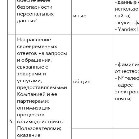
обеспечение
- данные 
безопасности
использо
персональных
иные
сайта;
данных:
- куки - 
- Yandex I
Направление
своевременных
ответов на запросы
и обращения,
- фамилия
связанные с
отчество;
товарами и
- № теле
услугами,
общие
- адрес
предоставляемыми
электрон
Компанией и ее
почты;
партнерами;
оптимизация
процессов
4.
взаимодействия с
Пользователями;
оказание