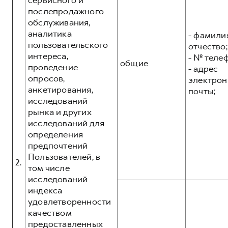
сервисного и
послепродажного
обслуживания,
аналитика
- фамилия
пользовательского
отчество;
интереса,
- № теле
общие
проведение
- адрес
опросов,
электрон
анкетирования,
почты;
исследований
рынка и других
исследований для
определения
предпочтений
Пользователей, в
2.
том числе
исследований
индекса
удовлетворенности
качеством
предоставленных