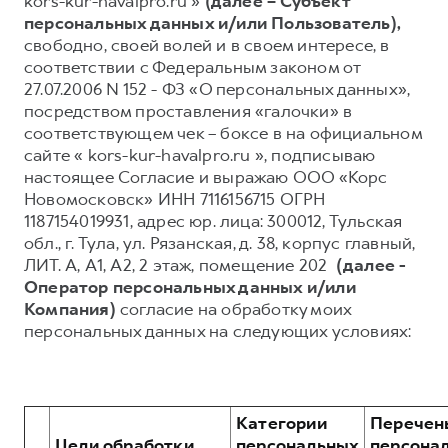
kors-kur-havalpro.ru »
(далее – Субъект
персональных данных и/или Пользователь),
Тест-драйв
СЕРВИСНОЕ ОБСЛУЖИВАНИЕ
О дилере
свободно, своей волей и в своем интересе, в
Трейд-ин
Нулевое ТО
Наша команда
соответствии с Федеральным законом от
27.07.2006 N 152 - ФЗ «О персональных данных»,
Программа «Помощь на дороге»
Контакты
посредством проставления «галочки» в
H7
H9
КРЕДИТ И СТРАХОВАНИЕ
Регламенты технического обслуживания
соответствующем чек – боксе в на официальном
от 3 799 000 ₽
от 4 799 000 ₽
сайте « kors-kur-havalpro.ru », подписываю
Кредитный калькулятор
Электронный ПТС
настоящее Согласие и выражаю ООО «Корс
Страхование
Новомосковск» ИНН 7116156715 ОГРН
1187154019931, адрес юр. лица: 300012, Тульская
Кредит
ПОДДЕРЖКА
обл., г. Тула, ул. Рязанская, д. 38, корпус главный,
GWM Безопасность
ЛИТ. А, А1, А2, 2 этаж, помещение 202
(далее -
Оператор персональных данных и/или
КОРПОРАТИВНЫМ КЛИЕНТАМ
Гарантия HAVAL
Компания)
согласие на обработку моих
Для малого бизнеса
Мобильное приложение GWM
персональных данных на следующих условиях:
Корпоративным клиентам
Программа «HAVAL Защита+»
Крупным корпоративным клиентам
Руководства по эксплуатации
Система управления автопарком
Подписки
Категории
Перечен
Цели обработки
персональных
персона