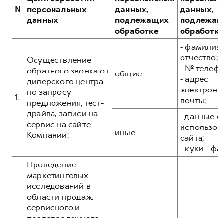
Сервис для корпоративных клиентов
N
персональных
данных,
данных,
HAVAL Лизинг
АКСЕССУАРЫ HAVAL
данных
подлежащих
подлежа
обработке
обработ
Автомобильные аксессуары
- фамилия
АКСЕССУАРЫ HAVAL
Коллекция PRO
отчество;
Осуществление
Автомобильные аксессуары
Коллекция Базовая
- № теле
обратного звонка от
общие
- адрес
Коллекция PRO
Коллекция Детская
дилерского центра
электрон
по запросу
Коллекция Базовая
1.
почты;
предложения, тест-
Коллекция Детская
драйва, записи на
- данные 
сервис на сайте
использо
иные
Компании:
сайта;
- куки - 
Проведение
маркетинговых
исследований в
области продаж,
сервисного и