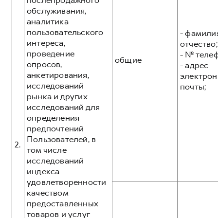
послепродажного
обслуживания,
аналитика
пользовательского
- фамилия
интереса,
отчество;
проведение
- № теле
общие
опросов,
- адрес
анкетирования,
электрон
исследований
почты;
рынка и других
исследований для
определения
предпочтений
Пользователей, в
2.
том числе
исследований
индекса
удовлетворенности
качеством
предоставленных
товаров и услуг