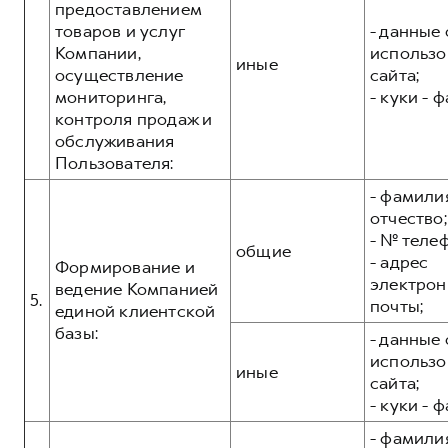
предоставлением
товаров и услуг
- данные 
Компании,
использо
иные
осуществление
сайта;
мониторинга,
- куки - 
контроля продаж и
обслуживания
Пользователя:
- фамилия
отчество;
- № теле
общие
- адрес
Формирование и
электрон
ведение Компанией
5.
почты;
единой клиентской
базы:
- данные 
использо
иные
сайта;
- куки - 
- фамилия