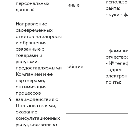
использо
персональных
иные
сайта;
данных:
- куки - 
Направление
своевременных
ответов на запросы
и обращения,
связанные с
- фамилия
товарами и
отчество;
услугами,
- № теле
общие
предоставляемыми
- адрес
Компанией и ее
электрон
партнерами,
почты;
оптимизация
процессов
4.
взаимодействия с
Пользователями,
оказание
консультационных
услуг, связанных с