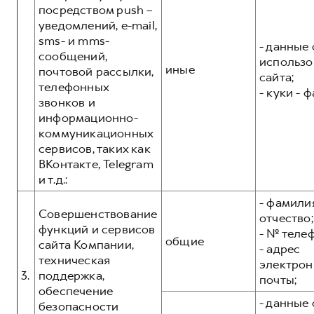
посредством push –
уведомлений, e-mail,
sms- и mms-
- данные 
сообщений,
использо
иные
почтовой рассылки,
сайта;
телефонных
- куки - 
звонков и
информационно-
коммуникационных
сервисов, таких как
ВКонтакте, Telegram
и т.д.:
- фамилия
Совершенствование
отчество;
функций и сервисов
- № теле
общие
сайта Компании,
- адрес
техническая
электрон
3.
поддержка,
почты;
обеспечение
- данные 
безопасности