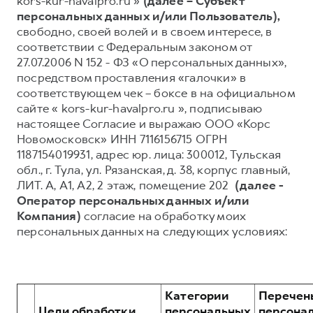
kors-kur-havalpro.ru »
(далее – Субъект
персональных данных и/или Пользователь),
Тест-драйв
СЕРВИСНОЕ ОБСЛУЖИВАНИЕ
О дилере
свободно, своей волей и в своем интересе, в
Трейд-ин
Нулевое ТО
Наша команда
соответствии с Федеральным законом от
27.07.2006 N 152 - ФЗ «О персональных данных»,
H7
H9
Программа «Помощь на дороге»
Контакты
от 3 799 000 ₽
от 4 799 000 ₽
посредством проставления «галочки» в
КРЕДИТ И СТРАХОВАНИЕ
Регламенты технического обслуживания
соответствующем чек – боксе в на официальном
сайте « kors-kur-havalpro.ru », подписываю
Кредитный калькулятор
Электронный ПТС
настоящее Согласие и выражаю ООО «Корс
Страхование
Новомосковск» ИНН 7116156715 ОГРН
1187154019931, адрес юр. лица: 300012, Тульская
Кредит
ПОДДЕРЖКА
обл., г. Тула, ул. Рязанская, д. 38, корпус главный,
GWM Безопасность
ЛИТ. А, А1, А2, 2 этаж, помещение 202
(далее -
Оператор персональных данных и/или
КОРПОРАТИВНЫМ КЛИЕНТАМ
Гарантия HAVAL
Компания)
согласие на обработку моих
Для малого бизнеса
Мобильное приложение GWM
персональных данных на следующих условиях:
Корпоративным клиентам
Программа «HAVAL Защита+»
Крупным корпоративным клиентам
Руководства по эксплуатации
Система управления автопарком
Подписки
Категории
Перечен
Цели обработки
персональных
персона