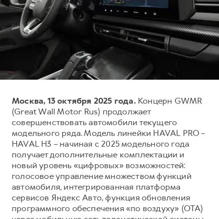
Тест-драйв
СЕРВИСНОЕ ОБСЛУЖИВАНИЕ
О дилере
Трейд-ин
Нулевое ТО
Наша команда
H7
H9
Программа «Помощь на дороге»
Контакты
от 3 799 000 ₽
от 4 799 000 ₽
КРЕДИТ И СТРАХОВАНИЕ
Регламенты технического обслуживания
Кредитный калькулятор
Электронный ПТС
Страхование
Москва, 13 октября 2025 года.
Концерн GWMR
Кредит
ПОДДЕРЖКА
(Great Wall Motor Rus) продолжает
совершенствовать автомобили текущего
GWM Безопасность
модельного ряда. Модель линейки HAVAL PRO –
КОРПОРАТИВНЫМ КЛИЕНТАМ
Гарантия HAVAL
HAVAL H3 – начиная с 2025 модельного года
получает дополнительные комплектации и
Для малого бизнеса
Мобильное приложение GWM
новый уровень «цифровых» возможностей:
Корпоративным клиентам
Программа «HAVAL Защита+»
голосовое управление множеством функций
автомобиля, интегрированная платформа
Крупным корпоративным клиентам
Руководства по эксплуатации
сервисов Яндекс Авто, функция обновления
Система управления автопарком
Подписки
программного обеспечения «по воздуху» (ОТА)
через мобильную сеть телематической системы