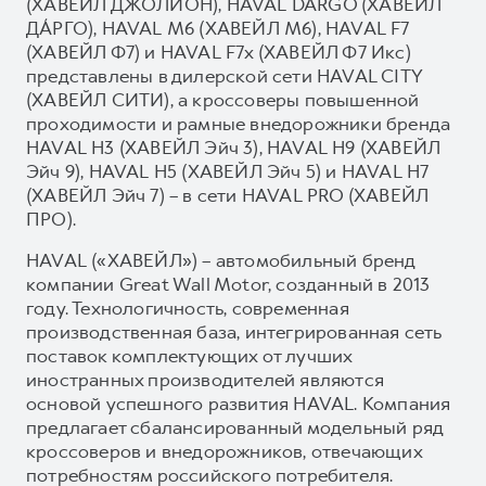
(ХАВЕЙЛ ДЖО́ЛИОН), HAVAL DARGO (ХАВЕЙЛ
ДА́РГО), HAVAL М6 (ХАВЕЙЛ M6), HAVAL F7
(ХАВЕЙЛ Ф7) и HAVAL F7x (ХАВЕЙЛ Ф7 Икс)
представлены в дилерской сети HAVAL CITY
(ХАВЕЙЛ СИТИ), а кроссоверы повышенной
проходимости и рамные внедорожники бренда
HAVAL H3 (ХАВЕЙЛ Эйч 3), HAVAL H9 (ХАВЕЙЛ
Эйч 9), HAVAL H5 (ХАВЕЙЛ Эйч 5) и HAVAL H7
(ХАВЕЙЛ Эйч 7) – в сети HAVAL PRO (ХАВЕЙЛ
ПРО).
HAVAL («ХАВЕЙЛ») – автомобильный бренд
компании Great Wall Motor, созданный в 2013
году. Технологичность, современная
производственная база, интегрированная сеть
поставок комплектующих от лучших
иностранных производителей являются
основой успешного развития HAVAL. Компания
предлагает сбалансированный модельный ряд
кроссоверов и внедорожников, отвечающих
потребностям российского потребителя.