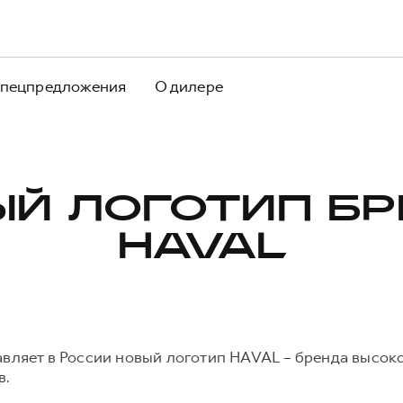
пецпредложения
О дилере
Й ЛОГОТИП Б
HAVAL
авляет в России новый логотип HAVAL – бренда высо
в.