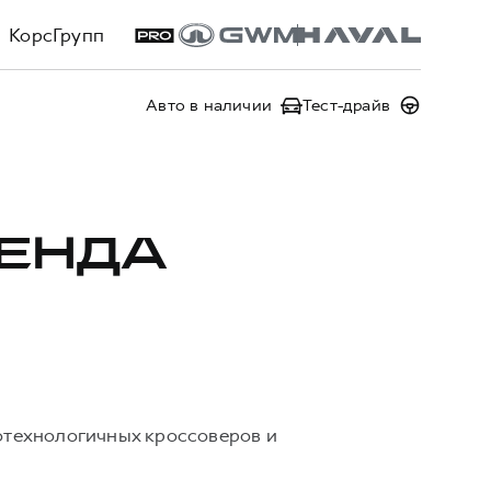
КорсГрупп
Авто в наличии
Тест-драйв
РЕНДА
котехнологичных кроссоверов и