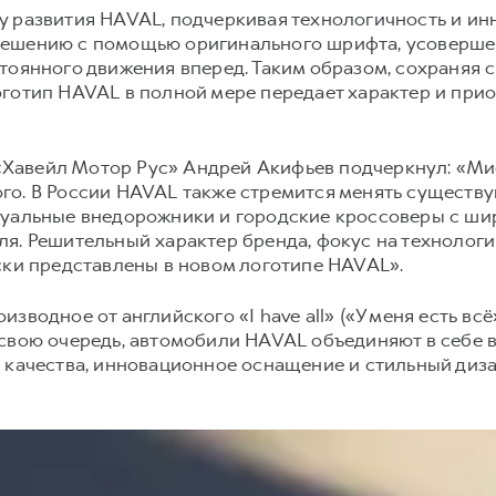
у развития HAVAL, подчеркивая технологичность и ин
решению с помощью оригинального шрифта, усоверше
тоянного движения вперед. Таким образом, сохраняя 
готип HAVAL в полной мере передает характер и прио
авейл Мотор Рус» Андрей Акифьев подчеркнул: «Мис
го. В России HAVAL также стремится менять существ
туальные внедорожники и городские кроссоверы с ш
я. Решительный характер бренда, фокус на технологи
ски представлены в новом логотипе HAVAL».
зводное от английского «I have all» («У меня есть вс
свою очередь, автомобили HAVAL объединяют в себе 
 качества, инновационное оснащение и стильный диза